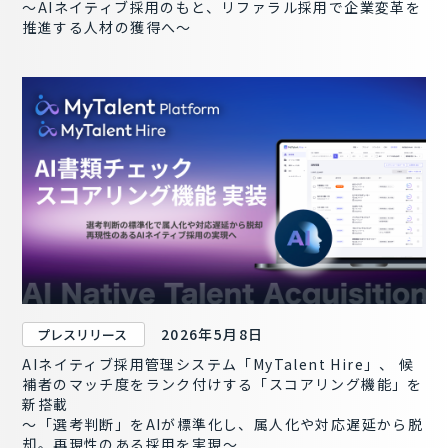
～AIネイティブ採用のもと、リファラル採用で企業変革を
推進する人材の獲得へ～
2026年5月8日
プレスリリース
AIネイティブ採用管理システム「MyTalent Hire」、 候
補者のマッチ度をランク付けする「スコアリング機能」を
新搭載
〜「選考判断」をAIが標準化し、属人化や対応遅延から脱
却。再現性のある採用を実現～