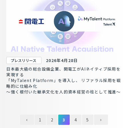
2026年4月28日
プレスリリース
日本最大級の総合設備企業、関電工がAIネイティブ採用を
実現する
「MyTalent Platform」を導入し、 リファラル採用を戦
略的に仕組み化
～強く根付いた継承文化を人的資本経営の柱として推進～
1
2
3
4
5