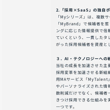
2.「採用×SaaS」の独
「Myシリーズ」は、複数サ
「MyBrand」で候補者を
ングに応じた情報提供で信頼
ていくという、一貫したタ
がった採用候補者を資産と
３．AI・テクノロジーへ
当社の成長を加速させた主要
採用変革を加速させる新組織「
用MAサービス「MyTal
やパーソナライズされた情
数削減だけでなく、候補者
きつけ採用できる仕組みを
一つです。