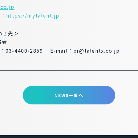
.co.jp
ト：
https://mytalent.jp
わせ先＞
当者
：03-4400-2859 E-mail：pr@talentx.co.jp
NEWS一覧へ