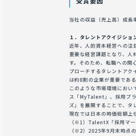
受賞要因
当社の収益（売上高）成長率
１．タレントアクイジショ
近年、人的資本経営への注
重要な経営課題となり、人
す。そのため、転職への関
プローチするタレントアク
は約8割の企業が重要であ
このような市場環境において
ス「MyTalent」、採用
ズ」を展開することで、タ
現在では日本の時価総額上位
（※1）TalentX「採用
（※2）2025年9月末時