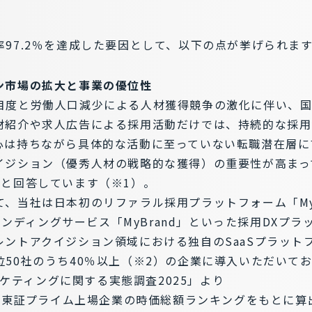
97.2％を達成した要因として、以下の点が挙げられま
ン市場の拡大と事業の優位性
目度と労働人口減少による人材獲得競争の激化に伴い、
材紹介や求人広告による採用活動だけでは、持続的な採用
心は持ちながら具体的な活動に至っていない転職潜在層に
イジション（優秀人材の戦略的な獲得）の重要性が高まっ
ると回答しています（※1）。
、当社は日本初のリファラル採用プラットフォーム「MyRe
ブランディングサービス「MyBrand」といった採用DXプ
レントアクイジション領域における独自のSaaSプラット
50社のうち40％以上（※2）の企業に導入いただいて
マーケティングに関する実態調査2025」より
点の東証プライム上場企業の時価総額ランキングをもとに算