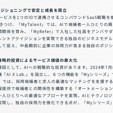
自ポジショニングで安定と成長を両立
ービスを1つのIDで連携させるコンパウンドSaaS戦略を
惹きつけ、「MyTalent」では、AIで候補者一人ひとり
関係を育み、「MyRefer」で入社した社員をアンバサ
レントアクイジションを実現できる独自のビジネスモデル
して捉え、中長期的に企業の採用力が高まる独自のポジシ
の戦略的投資によるサービス価値の最大化
因として、AIへの戦略的な投資があります。2024年7月
AI X Lab.」を設立し、６つの機能を「Myシリーズ
ent」では、採用候補者と求人の最適なマッチングを支援す
報提供で候補者との関係性を構築する「オートメーション
一人ひとりへの最適なアプローチを実現。AIとテクノロ
実現し、独自の採用力を強化できる点が、「Myシリーズ