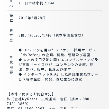
在
7 日本橋小網ビル4F
地
設
2018年5月28日
立
資
本
3億6730万0,754円（資本準備金含む）
金
◆ HRテックを用いたリファラル採用サービス
「MyRefer」の企画、開発、管理及び運営
事
◆ 人材の採用活動に関するコンサルティング及
業
び支援サービス並びにコンテンツの企画、開
内
発、制作、販売、管理及び運営
容
◆ インターネットを活用した新規事業及びサー
ビス等の企画、開発、管理並びに運営
【本件に関するお問合せ先】
株式会社MyRefer 広報担当：岩田（携帯：080-
7481-3869）
電話：03-4500-2007 メールアドレス：