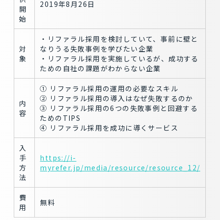
2019年8月26日
開
始
・リファラル採用を検討していて、事前に壁と
対
なりうる失敗事例を学びたい企業
象
・リファラル採用を実施しているが、成功する
ための自社の課題がわからない企業
① リファラル採用の運用の必要なスキル
② リファラル採用の導入はなぜ失敗するのか
内
③ リファラル採用の6つの失敗事例と回避する
容
ためのTIPS
④ リファラル採用を成功に導くサービス
入
手
https://i-
方
myrefer.jp/media/resource/resource_12/
法
費
無料
用