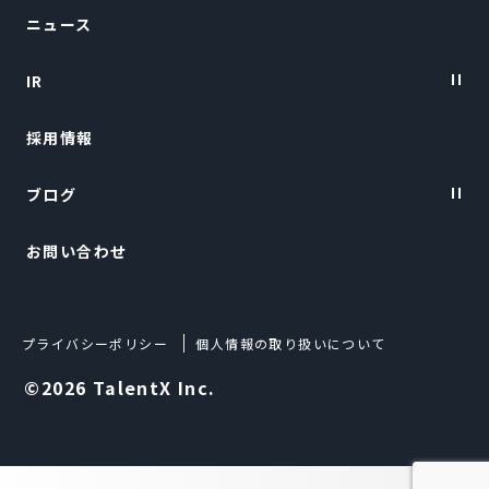
ニュース
会社概要
IR
トップメッセージ
採用情報
経営陣紹介
IRニュース
ブログ
経営情報
お問い合わせ
財務ハイライト
TalentX LIFE
IRライブラリー
TalentX Lab.
プライバシーポリシー
個人情報の取り扱いについて
株式について
Techブログ
©2026 TalentX Inc.
IRカレンダー
よくある質問