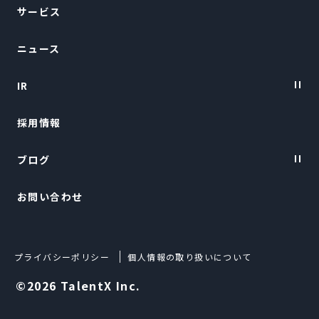
サービス
Vision・Purpose
ニュース
会社概要
IR
トップメッセージ
採用情報
経営陣紹介
IRニュース
ブログ
経営情報
お問い合わせ
財務ハイライト
TalentX LIFE
IRライブラリー
TalentX Lab.
プライバシーポリシー
個人情報の取り扱いについて
株式について
Techブログ
©2026 TalentX Inc.
IRカレンダー