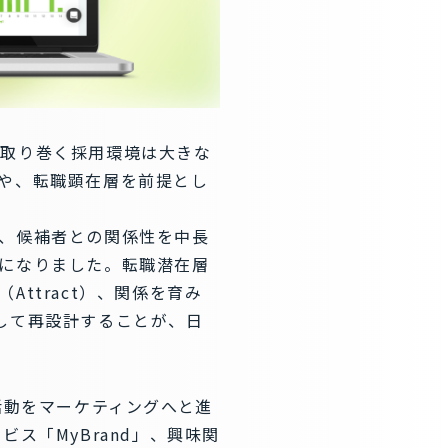
を取り巻く採用環境は大きな
や、転職顕在層を前提とし
、候補者との関係性を中長
になりました。転職潜在層
ttract）、関係を育み
として再設計することが、日
活動をマーケティングへと進
ス「MyBrand」、興味関