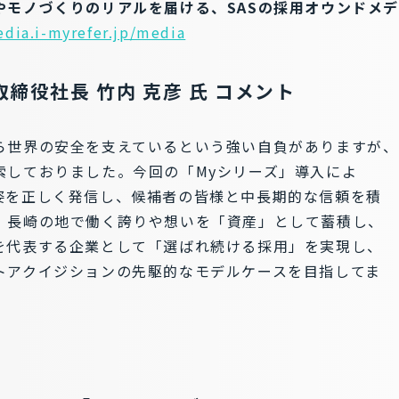
やモノづくりのリアルを届ける、SASの採用オウンドメ
edia.i-myrefer.jp/media
取締役社長 竹内 克彦 氏 コメント
ら世界の安全を支えているという強い自負がありますが、
索しておりました。今回の「Myシリーズ」導入によ
姿を正しく発信し、候補者の皆様と中長期的な信頼を積
。長崎の地で働く誇りや想いを「資産」として蓄積し、
を代表する企業として「選ばれ続ける採用」を実現し、
トアクイジションの先駆的なモデルケースを目指してま