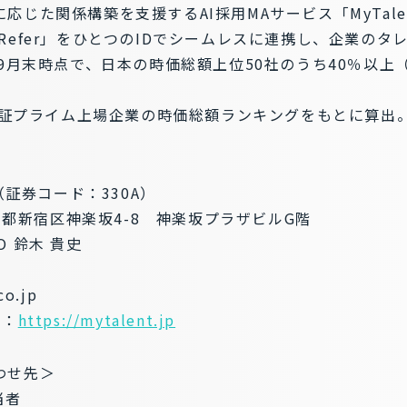
応じた関係構築を支援するAI採用MAサービス「MyTal
Refer」をひとつのIDでシームレスに連携し、企業の
年9月末時点で、日本の時価総額上位50社のうち40％以
の東証プライム上場企業の時価総額ランキングをもとに算出
（証券コード：330A）
東京都新宿区神楽坂4-8 神楽坂プラザビルG階
 鈴木 貴史
co.jp
ト：
https://mytalent.jp
わせ先＞
当者