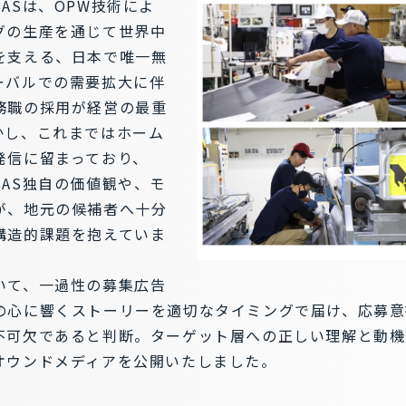
ASは、OPW技術によ
グの生産を通じて世界中
を支える、日本で唯一無
ーバルでの需要拡大に伴
務職の採用が経営の最重
かし、これまではホーム
発信に留まっており、
AS独自の価値観や、モ
が、地元の候補者へ十分
構造的課題を抱えていま
いて、一過性の募集広告
の心に響くストーリーを適切なタイミングで届け、応募意
不可欠であると判断。ターゲット層への正しい理解と動機
オウンドメディアを公開いたしました。