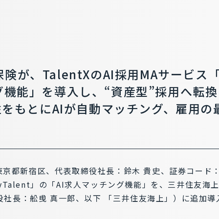
が、TalentXのAI採用MAサービス「M
グ機能」を導入し、“資産型”採用へ転換
適性をもとにAIが自動マッチング、雇用の
：東京都新宿区、代表取締役社長：鈴木 貴史、証券コード：33
yTalent」の「AI求人マッチング機能」を、三井住友
役社長：舩曵 真一郎、以下 「三井住友海上」）に追加導