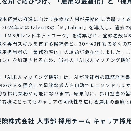
人をAIで結びつけ、「雇用の最適化」と「採
資本経営の推進に向けて多様な人材が長期的に活躍でき
024年にはTalentXの「MyTalent」を導入し、過
「MSタレントネットワーク」を構築され、登録者数は8,
様な専門スキルを有する候補者と、30～40件もの多くの
採用担当者の「業務効率化」の課題が顕在化しました。こ
ョン）を加速させるため、当社の「AI求人マッチング機
れた「AI求人マッチング機能」は、AIが候補者の職務経歴
内の求人を照合して最適な求人を自動でレコメンドします
的な採用業務が可能になります。結果的に、採用担当の皆
補者様にとってもキャリアの可能性を広げる雇用の最適化
険株式会社 人事部 採用チーム キャリア採
ト