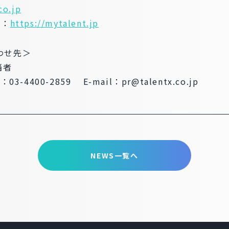
co.jp
ト：
https://mytalent.jp
わせ先＞
当者
：03-4400-2859 E-mail：pr@talentx.co.jp
NEWS一覧へ