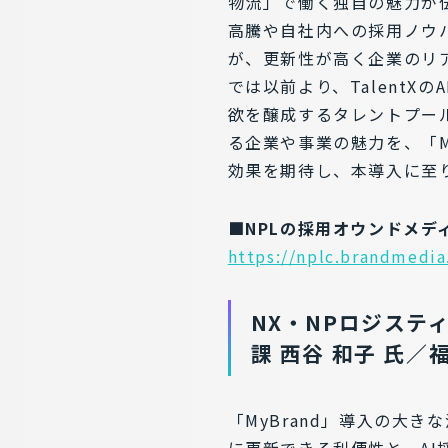
物流」で働く独自の魅力が
高騰や自社内への採用ノウ
が、更新性が高く企業のリ
では以前より、TalentX
欲を醸成するタレントプール
る企業や事業の魅力を、「M
効果を期待し、本導入に至
■NPLの採用オウンドメデ
https://nplc.brandmedia
NX・NPロジステ
課 西谷 和子 氏／
「MyBrand」導入の大
に更新できる利便性と、AI採