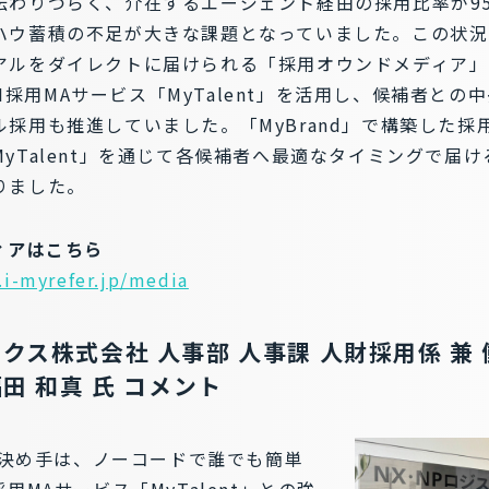
伝わりづらく、介在するエージェント経由の採用比率が9
ハウ蓄積の不足が大きな課題となっていました。この状況
アルをダイレクトに届けられる「採用オウンドメディア」
のAI採用MAサービス「MyTalent」を活用し、候補者と
採用も推進していました。「MyBrand」で構築した採
yTalent」を通じて各候補者へ最適なタイミングで届
りました。
ィアはこちら
.i-myrefer.jp/media
ィクス株式会社 人事部 人事課 人財採用係 兼
福田 和真 氏 コメント
きな決め手は、ノーコードで誰でも簡単
用MAサービス「MyTalent」との強