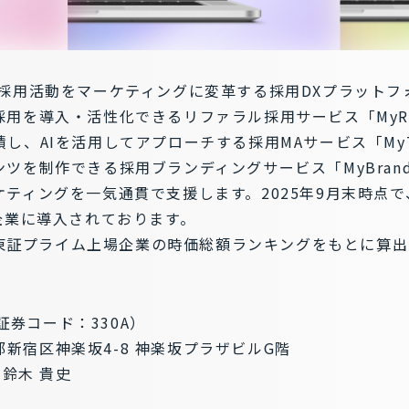
の採用活動をマーケティングに変革する採用DXプラットフ
用を導入・活性化できるリファラル採用サービス「MyRe
し、AIを活用してアプローチする採用MAサービス「MyT
ツを制作できる採用ブランディングサービス「MyBran
ティングを一気通貫で支援します。2025年9月末時点で
企業に導入されております。
点の東証プライム上場企業の時価総額ランキングをもとに算
（証券コード：330A）
京都新宿区神楽坂4-8 神楽坂プラザビルG階
 鈴木 貴史