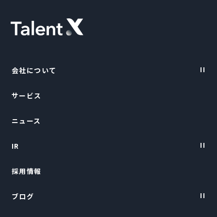
会社について
サービス
Vision・Purpose
ニュース
会社概要
IR
トップメッセージ
採用情報
経営陣紹介
IRニュース
ブログ
経営情報