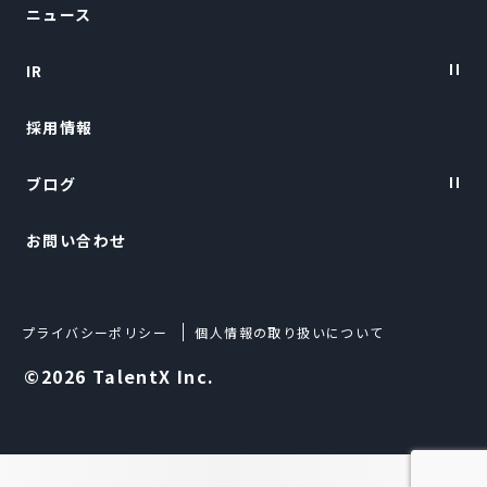
ニュース
会社概要
IR
トップメッセージ
採用情報
経営陣紹介
IRニュース
ブログ
経営情報
お問い合わせ
財務ハイライト
TalentX LIFE
IRライブラリー
TalentX Lab.
プライバシーポリシー
個人情報の取り扱いについて
株式について
Techブログ
©2026 TalentX Inc.
IRカレンダー
よくある質問