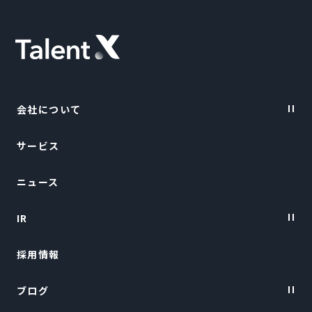
会社について
サービス
Vision・Purpose
ニュース
会社概要
IR
トップメッセージ
採用情報
経営陣紹介
IRニュース
ブログ
経営情報