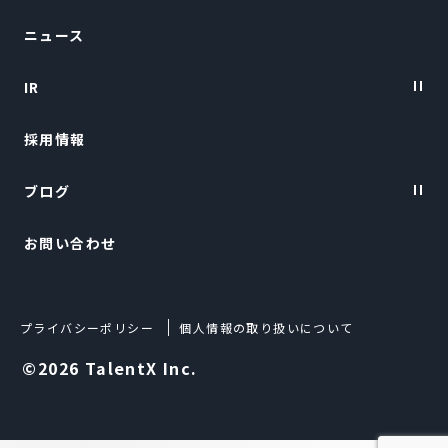
ニュース
会社概要
IR
トップメッセージ
採用情報
経営陣紹介
IRニュース
ブログ
経営情報
お問い合わせ
財務ハイライト
TalentX LIFE
IRライブラリー
TalentX Lab.
プライバシーポリシー
個人情報の取り扱いについて
株式について
Techブログ
©2026 TalentX Inc.
IRカレンダー