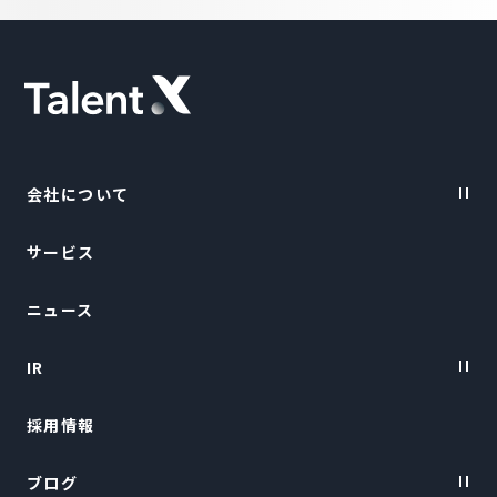
会社について
サービス
Vision・Purpose
ニュース
会社概要
IR
トップメッセージ
採用情報
経営陣紹介
IRニュース
ブログ
経営情報