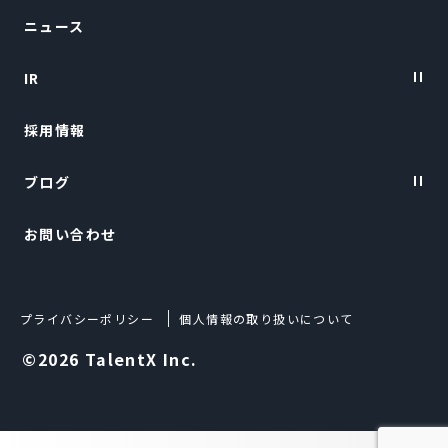
ニュース
会社概要
IR
トップメッセージ
採用情報
経営陣紹介
IRニュース
ブログ
経営情報
お問い合わせ
財務ハイライト
TalentX LIFE
IRライブラリー
TalentX Lab.
プライバシーポリシー
個人情報の取り扱いについて
株式について
Techブログ
©2026 TalentX Inc.
IRカレンダー
よくある質問