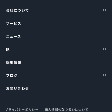
会社について
サービス
Vision・Purpose
ニュース
会社概要
IR
トップメッセージ
採用情報
経営陣紹介
IRニュース
ブログ
経営情報
お問い合わせ
財務ハイライト
TalentX LIFE
IRライブラリー
TalentX Lab.
プライバシーポリシー
個人情報の取り扱いについて