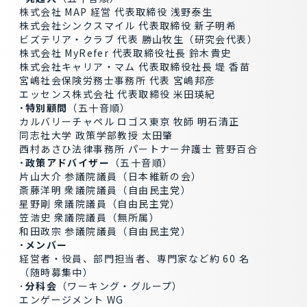
株式会社 MAP 経営 代表取締役 浅野泰生
株式会社シンクスマイル 代表取締役 新子明希
ビズテリア・クラブ 代表 勝山牧生（研究会代表）
株式会社 MyRefer 代表取締役社⻑ 鈴木貴史
株式会社キャリア・マム 代表取締役社⻑ 堤 香苗
宮嶋社会保険労務士事務所 代表 宮嶋邦彦
エッセンス株式会社 代表取締役 米田瑛紀
･特別顧問
（五十音順）
カルバリーチャペル ロゴス東京 牧師 明石清正
同志社大学 政策学部教授 太田肇
⻄村あさひ法律事務所 パートナー弁護士 菅野百合
･政策アドバイザー
（五十音順）
片山大介 参議院議員（日本維新の会）
斎藤洋明 衆議院議員（自由⺠主党）
星野剛 衆議院議員（自由⺠主党）
笠浩史 衆議院議員（無所属）
和田政宗 参議院議員（自由⺠主党）
･メンバー
経営者・役員、部門担当者、専門家など約 60 名
（随時募集中）
･
分科会
（ワーキング・グループ）
エンゲージメント WG