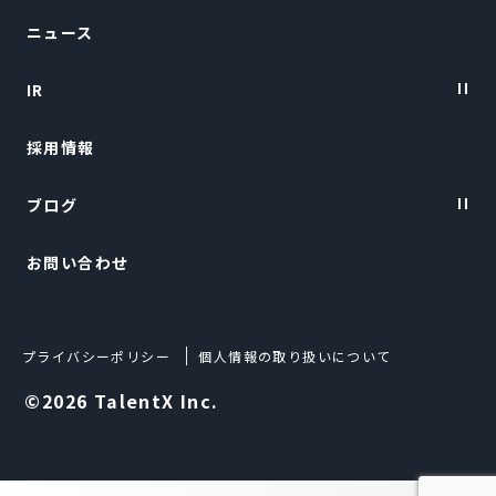
ニュース
会社概要
IR
トップメッセージ
採用情報
経営陣紹介
IRニュース
ブログ
経営情報
お問い合わせ
財務ハイライト
TalentX LIFE
IRライブラリー
TalentX Lab.
プライバシーポリシー
個人情報の取り扱いについて
株式について
Techブログ
©2026 TalentX Inc.
IRカレンダー
よくある質問